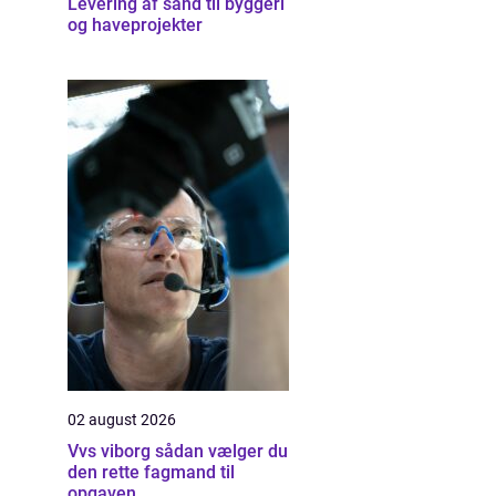
Levering af sand til byggeri
og haveprojekter
02 august 2026
Vvs viborg sådan vælger du
den rette fagmand til
opgaven