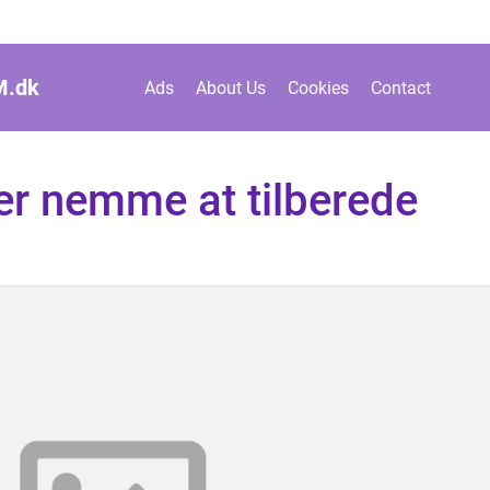
M.
dk
Ads
About Us
Cookies
Contact
 er nemme at tilberede