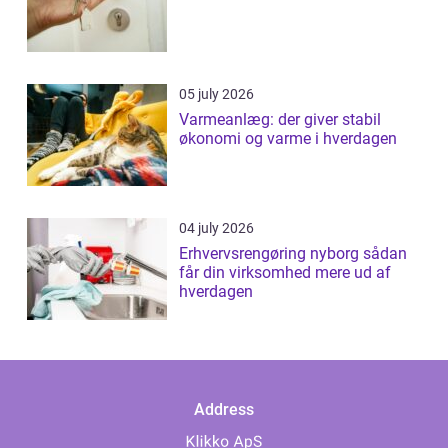
05 july 2026
Varmeanlæg: der giver stabil
økonomi og varme i hverdagen
04 july 2026
Erhvervsrengøring nyborg sådan
får din virksomhed mere ud af
hverdagen
Address