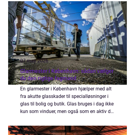
tryghed og økonomi. Når m...
07 may 2026
Glarmester i København: sådan vælger
du den rigtige fagmand
En glarmester i København hjælper med alt
fra akutte glasskader til specialløsninger i
glas til bolig og butik. Glas bruges i dag ikke
kun som vinduer, men også som en aktiv del
af indretningen. Derfor er valget af fagmand
v...