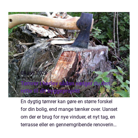
06 july 2026
Tømrer i herlev sådan vælger du den
rette til dit byggeprojekt
En dygtig tømrer kan gøre en større forskel
for din bolig, end mange tænker over. Uanset
om der er brug for nye vinduer, et nyt tag, en
terrasse eller en gennemgribende renovering,
handler valget af fagmand om både kvalitet,