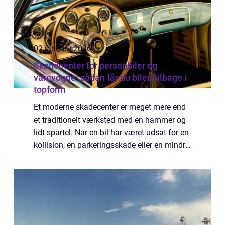
02 january 2026
Skadecenter for personbiler og
varevogne: sådan får du bilen tilbage i
topform
Et moderne skadecenter er meget mere end
et traditionelt værksted med en hammer og
lidt spartel. Når en bil har været udsat for en
kollision, en parkeringsskade eller en mindre
bule, kræver det præcis viden, korrekt udstyr
og de rigtige reservedele a...