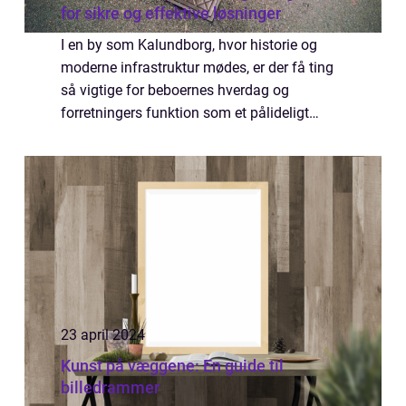
for sikre og effektive løsninger
I en by som Kalundborg, hvor historie og
moderne infrastruktur mødes, er der få ting
så vigtige for beboernes hverdag og
forretningers funktion som et pålideligt
kloaksystem. Kloakservice er en essentiel
tjeneste, der sikrer at alt fra
husholdningsaf...
23 april 2024
Kunst på væggene: En guide til
billedrammer