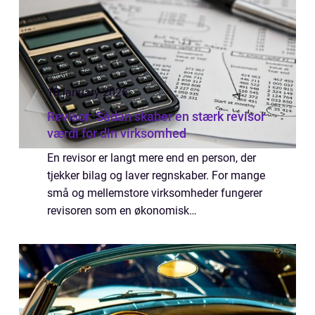
10 january 2026
Revisor: Sådan skaber en stærk revisor
værdi for din virksomhed
En revisor er langt mere end en person, der
tjekker bilag og laver regnskaber. For mange
små og mellemstore virksomheder fungerer
revisoren som en økonomisk
sparringspartner, der hjælper med alt fra den
daglige økonomi til l...