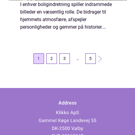
I enhver boligindretning spiller indrammede
billeder en væsentlig rolle. De bidrager til
hjemmets atmosfære, afspejler
personligheder og gemmer på historier.
Billedrammer er ikke bare praktiske
elementer; de er en kunstform i sig se...
1
2
3
…
5
Address