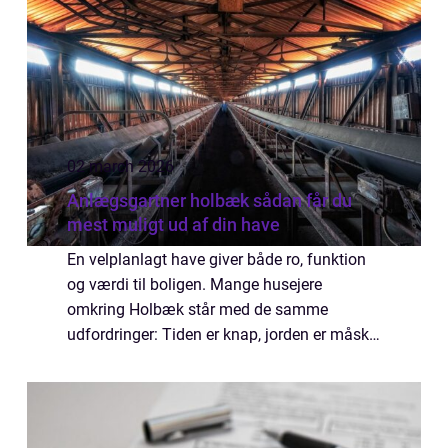
02 march 2026
Anlægsgartner holbæk sådan får du
mest muligt ud af din have
En velplanlagt have giver både ro, funktion
og værdi til boligen. Mange husejere
omkring Holbæk står med de samme
udfordringer: Tiden er knap, jorden er måske
tung og leret, og ideerne til indretning kan
være svære at føre ud i livet. Her kan en
Anlæ...