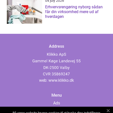
04 july 2026
Erhvervsrengøring nyborg sådan
får din virksomhed mere ud af
hverdagen
Address
web:
www.klikko.dk
Menu
Ads
About Us
På vores website bruges cookies til at huske dine indstillinger,