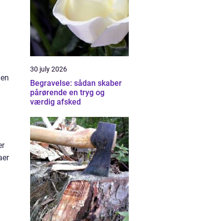
30 july 2026
 en
Begravelse: sådan skaber
pårørende en tryg og
værdig afsked
er
aer
g