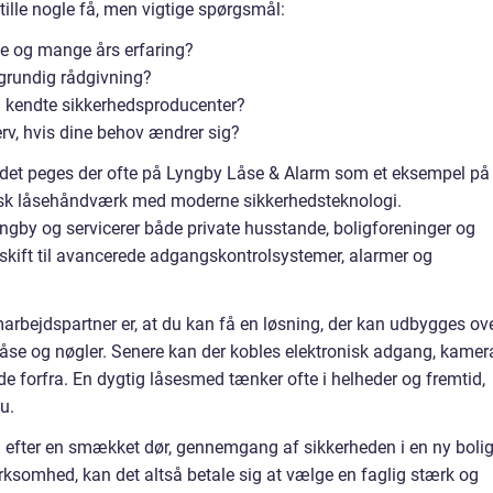
stille nogle få, men vigtige spørgsmål:
e og mange års erfaring?
grundig rådgivning?
 kendte sikkerhedsproducenter?
rv, hvis dine behov ændrer sig?
rådet peges der ofte på Lyngby Låse & Alarm som et eksempel på
ssisk låsehåndværk med moderne sikkerhedsteknologi.
gby og servicerer både private husstande, boligforeninger og
skift til avancerede adgangskontrolsystemer, alarmer og
arbejdspartner er, at du kan få en løsning, der kan udbygges ov
 låse og nøgler. Senere kan der kobles elektronisk adgang, kamer
de forfra. En dygtig låsesmed tænker ofte i helheder og fremtid,
u.
 efter en smækket dør, gennemgang af sikkerheden i en ny boli
virksomhed, kan det altså betale sig at vælge en faglig stærk og