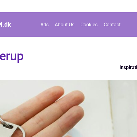
M.
dk
Ads
About Us
Cookies
Contact
erup
inspirat