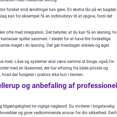
stor forskel små ændringer kan gøre. En ekstra lås på en bagdør,
slag kan for eksempel få en indbrudstyv til at opgive, fordi det
 ofte med integration. Det betyder, at du kan få en løsning, hv
ameraer spiller sammen. I stedet for at have fire forskellige
amle meget i én løsning. Det gør hverdagen enklere og øger
leve med. Låse og systemer skal være nemme at bruge, også for
fordel med en låsesmed, der har erfaring fra både private og
hvad der fungerer i praksis ikke kun i teorien.
ellerup og anbefaling af professione
 og tilgængelighed tre vigtige nøgleord. Du inviterer i bogstavelig
in hoveddør og giver vedkommende ansvar for din sikkerhed. Derf