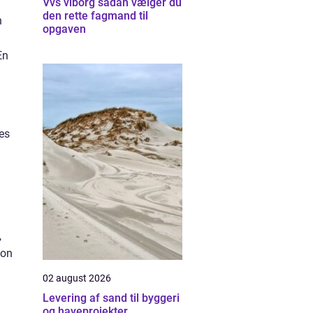
Vvs viborg sådan vælger du
den rette fagmand til
n
opgaven
En
es
,
son
02 august 2026
Levering af sand til byggeri
og haveprojekter