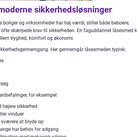
g moderne sikkerhedsløsninger
boliger og virksomheder har høj værdi, stiller både beboere,
 ofte skærpede krav til sikkerheden. En faguddannet låsesmed 
llem tryghed, komfort og økonomi.
sikkerhedsgennemgang. Her gennemgår låsesmeden typisk:
re
orsøg
anbefalinger, for eksempel:
 højere sikkerhed
ller vinduer
t sværere at bryde op
mange har behov for adgang
mbination med mekanisk sikring