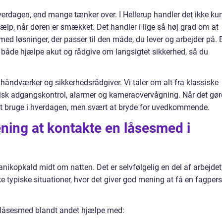
 hverdagen, end mange tænker over. I Hellerup handler det ikke ku
hjælp, når døren er smækket. Det handler i lige så høj grad om at
ed løsninger, der passer til den måde, du lever og arbejder på. 
både hjælpe akut og rådgive om langsigtet sikkerhed, så du
åndværker og sikkerhedsrådgiver. Vi taler om alt fra klassiske
nisk adgangskontrol, alarmer og kameraovervågning. Når det gør
t at bruge i hverdagen, men svært at bryde for uvedkommende.
ning at kontakte en låsesmed i
kopkald midt om natten. Det er selvfølgelig en del af arbejdet
ke typiske situationer, hvor det giver god mening at få en fagper
n låsesmed blandt andet hjælpe med: