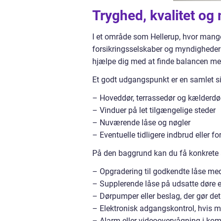
Tryghed, kvalitet o
I et område som Hellerup, hvor mange 
forsikringsselskaber og myndigheder
hjælpe dig med at finde balancen me
Et godt udgangspunkt er en samlet 
– Hoveddør, terrassedør og kælderdø
– Vinduer på let tilgængelige steder
– Nuværende låse og nøgler
– Eventuelle tidligere indbrud eller f
På den baggrund kan du få konkrete 
– Opgradering til godkendte låse med
– Supplerende låse på udsatte døre e
– Dørpumper eller beslag, der gør de
– Elektronisk adgangskontrol, hvis 
– Alarm eller videoovervågning i ko