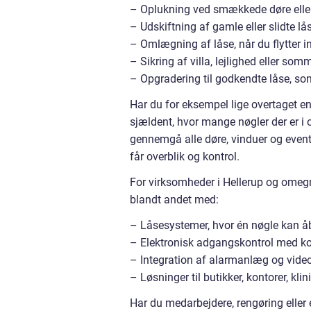
– Oplukning ved smækkede døre elle
– Udskiftning af gamle eller slidte lå
– Omlægning af låse, når du flytter in
– Sikring af villa, lejlighed eller so
– Opgradering til godkendte låse, som 
Har du for eksempel lige overtaget en 
sjældent, hvor mange nøgler der er i
gennemgå alle døre, vinduer og event
får overblik og kontrol.
For virksomheder i Hellerup og omeg
blandt andet med:
– Låsesystemer, hvor én nøgle kan åbn
– Elektronisk adgangskontrol med kort
– Integration af alarmanlæg og vid
– Løsninger til butikker, kontorer, klin
Har du medarbejdere, rengøring elle