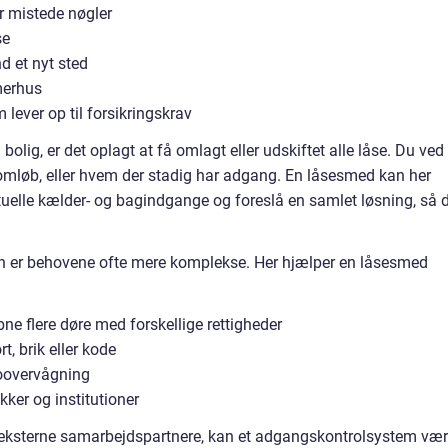
r mistede nøgler
se
d et nyt sted
mmerhus
lever op til forsikringskrav
bolig, er det oplagt at få omlagt eller udskiftet alle låse. Du ved
 omløb, eller hvem der stadig har adgang. En låsesmed kan her
uelle kælder- og bagindgange og foreslå en samlet løsning, så 
n er behovene ofte mere komplekse. Her hjælper en låsesmed
e flere døre med forskellige rettigheder
, brik eller kode
eoovervågning
ikker og institutioner
r eksterne samarbejdspartnere, kan et adgangskontrolsystem væ