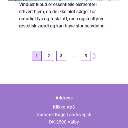
Vinduer tilbud er essentielle elementer i
ethvert hjem, da de ikke blot sørger for
naturligt lys og frisk luft, men også tilfører
æstetisk værdi og kan have stor betydning
for husets energiforbrug. Der er dog mange
faktorer at tage højde for, når du ...
1
2
3
…
5
Address