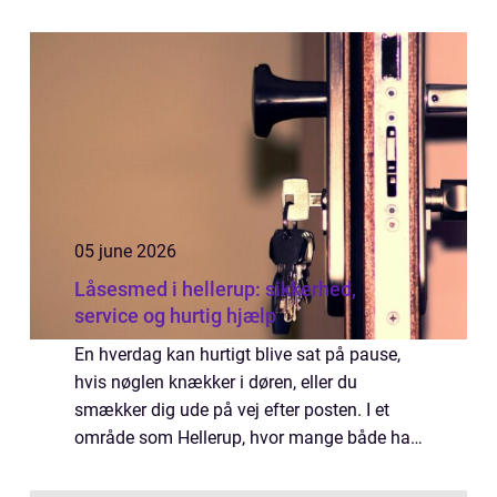
hyggelige caféer, familievenlige spisesteder
og stilfulde restauranter, og udbuddet
vokse...
05 june 2026
Låsesmed i hellerup: sikkerhed,
service og hurtig hjælp
En hverdag kan hurtigt blive sat på pause,
hvis nøglen knækker i døren, eller du
smækker dig ude på vej efter posten. I et
område som Hellerup, hvor mange både har
værdifuldt indbo og nem adgang til offentlig
transport, spiller en pålidelig låsesmed ...