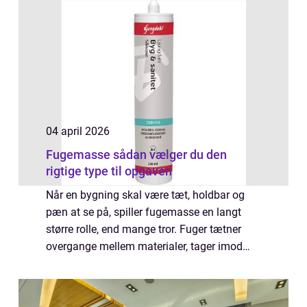
04 april 2026
Fugemasse sådan vælger du den
rigtige type til opgaven
Når en bygning skal være tæt, holdbar og
pæn at se på, spiller fugemasse en langt
større rolle, end mange tror. Fuger tætner
overgange mellem materialer, tager imod
bevægelser i konstruktionen og beskytter
mod vand, kulde, lyd og brand. Men en fuge
e...