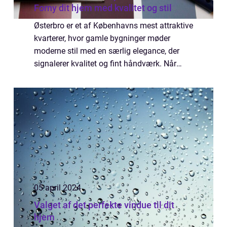
Forny dit hjem med kvalitet og stil
Østerbro er et af Københavns mest attraktive
kvarterer, hvor gamle bygninger møder
moderne stil med en særlig elegance, der
signalerer kvalitet og fint håndværk. Når
hjem, lejligheder og lokaler i et sådant
område kræver en kærlig hånd, er det
essent...
05 april 2024
Valget af det perfekte vindue til dit
hjem