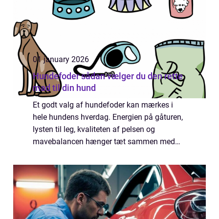
01 january 2026
Hundefoder sådan vælger du den rette
mad til din hund
Et godt valg af hundefoder kan mærkes i
hele hundens hverdag. Energien på gåturen,
lysten til leg, kvaliteten af pelsen og
mavebalancen hænger tæt sammen med
det, der ligger i skålen. Mange hundeejere
oplever dog, at det kan være svært at
gennemskue ...