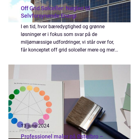
Off Grid Solceller: Nøglen til
Selvforsynende Energi
I en tid, hvor bæredygtighed og grønne
løsninger er i fokus som svar på de
miljømæssige udfordringer, vi står over for,
får konceptet off grid solceller mere og mere
opmærksomhed. Off grid solc...
13 june 2024
Professionel maler på Østerbro –