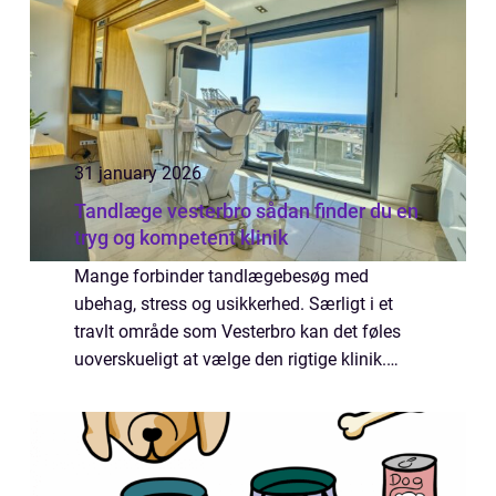
31 january 2026
Tandlæge vesterbro sådan finder du en
tryg og kompetent klinik
Mange forbinder tandlægebesøg med
ubehag, stress og usikkerhed. Særligt i et
travlt område som Vesterbro kan det føles
uoverskueligt at vælge den rigtige klinik.
Samtidig ved de fleste godt, hvor vigtigt et
sundt tandsæt er for både helbred, velvære
...