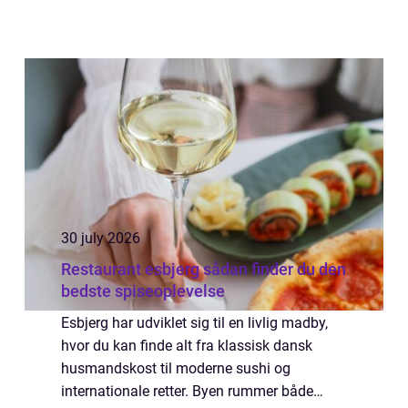
30 july 2026
Restaurant esbjerg sådan finder du den
bedste spiseoplevelse
Esbjerg har udviklet sig til en livlig madby,
hvor du kan finde alt fra klassisk dansk
husmandskost til moderne sushi og
internationale retter. Byen rummer både