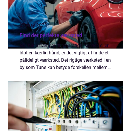
07 may 2025
Find det perfekte værksted
Når bilen trænger til reparation, service eller
blot en kærlig hånd, er det vigtigt at finde et
pålideligt værksted. Det rigtige værksted i en
by som Tune kan betyde forskellen mellem
en bil, der kører...