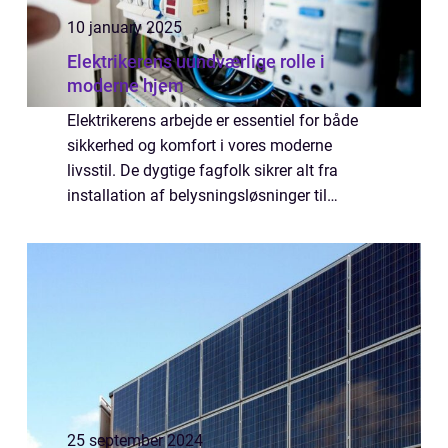
10 january 2025
Elektrikerens uundværlige rolle i
moderne hjem
Elektrikerens arbejde er essentiel for både
sikkerhed og komfort i vores moderne
livsstil. De dygtige fagfolk sikrer alt fra
installation af belysningsløsninger til
reparation af elektriske apparater, og deres
ekspertise er uundvær...
25 september 2024