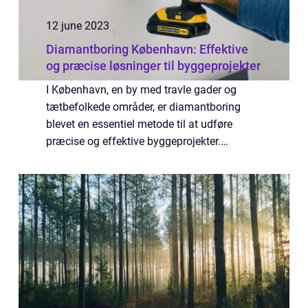
12 june 2023
Diamantboring København: Effektive
og præcise løsninger til byggeprojekter
I København, en by med travle gader og
tætbefolkede områder, er diamantboring
blevet en essentiel metode til at udføre
præcise og effektive byggeprojekter.
Diamantboring er en skånsom teknik, der
anvender specialiserede værktøjer og
diamantbesatte bo...