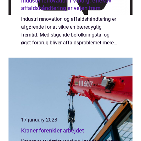
Industri renovation i Viborg: effektiv
affaldshåndtering er vejen frem
Industri renovation og affaldshåndtering er
afgørende for at sikre en bæredygtig
fremtid. Med stigende befolkningstal og
øget forbrug bliver affaldsproblemet mere
presserende end nogensinde før. Det er
afgørende, at industrien tager ansvar for at
min...
17 january 2023
Kraner forenkler arbejdet