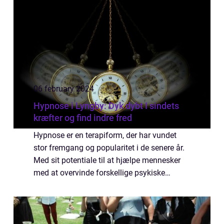
06 february 2024
Hypnose i Lyngby: Dyk dybt I sindets
kræfter og find indre fred
Hypnose er en terapiform, der har vundet
stor fremgang og popularitet i de senere år.
Med sit potentiale til at hjælpe mennesker
med at overvinde forskellige psykiske
udfordringer, som stress, angst, fobier og
dårlige vaner, er det en teknik, der søg...