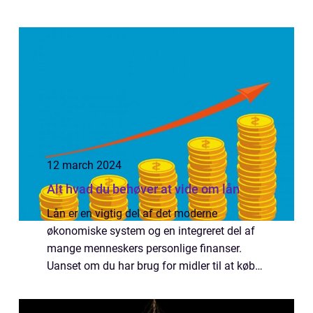
12 march 2024
Alt hvad du behøver at vide om lån
Lån er en vigtig del af det moderne
økonomiske system og en integreret del af
mange menneskers personlige finanser.
Uanset om du har brug for midler til at købe
en bil, renovere dit hjem eller konsolidere
gæld, kan et l&arin...