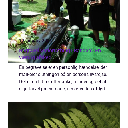
12 january 2024
Begravelsesforretning i Randers: En
værdig afsked
En begravelse er en personlig hændelse, der
markerer slutningen på en persons livsrejse.
Det er en tid for eftertanke, minder og det at
sige farvel på en måde, der ærer den afdøde.
I Randers by og omegn er det muligt at finde
en begravelsesforretning...