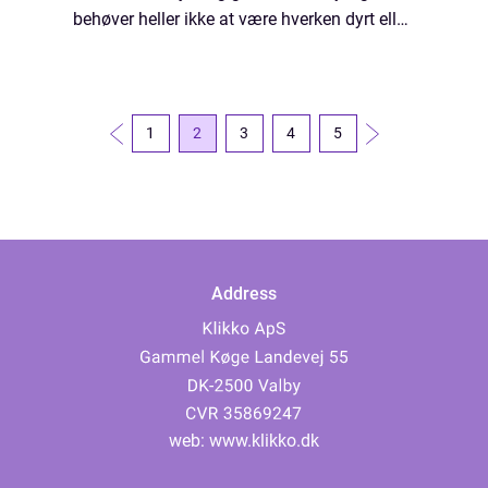
behøver heller ikke at være hverken dyrt eller
kompliceret. Her er et par tips til, hvordan du
kommer i gang: 1) Brygudsty...
1
2
3
4
5
Address
web:
www.klikko.dk