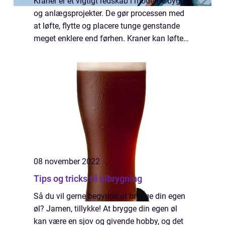
Kraner er et vigtigt redskab i moderne bygge-
og anlægsprojekter. De gør processen med
at løfte, flytte og placere tunge genstande
meget enklere end førhen. Kraner kan løfte
op til flere hundrede tons og nå op i højder
på over 1.000 fod. Sikkerhed er...
08 november 2022
Tips og tricks til ølbrygning
Så du vil gerne begynde at brygge din egen
øl? Jamen, tillykke! At brygge din egen øl
kan være en sjov og givende hobby, og det