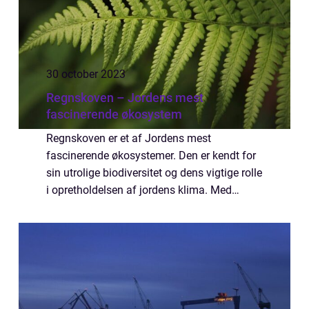
30 october 2023
Regnskoven – Jordens mest
fascinerende økosystem
Regnskoven er et af Jordens mest
fascinerende økosystemer. Den er kendt for
sin utrolige biodiversitet og dens vigtige rolle
i opretholdelsen af jordens klima. Med
hundreder af millioner års evolution har
regnskoven udviklet sig til et k...