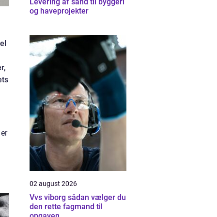
Levering af sand til byggeri
og haveprojekter
el
r,
ets
 er
02 august 2026
Vvs viborg sådan vælger du
den rette fagmand til
opgaven