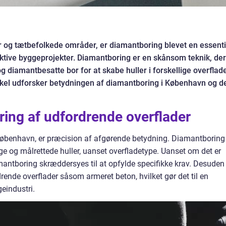
 og tætbefolkede områder, er diamantboring blevet en essenti
ektive byggeprojekter. Diamantboring er en skånsom teknik, der
 diamantbesatte bor for at skabe huller i forskellige overflade
ikel udforsker betydningen af diamantboring i København og d
ing af udfordrende overflader
København, er præcision af afgørende betydning. Diamantboring
tige og målrettede huller, uanset overfladetype. Uanset om det er
amantboring skræddersyes til at opfylde specifikke krav. Desuden
ende overflader såsom armeret beton, hvilket gør det til en
eindustri.