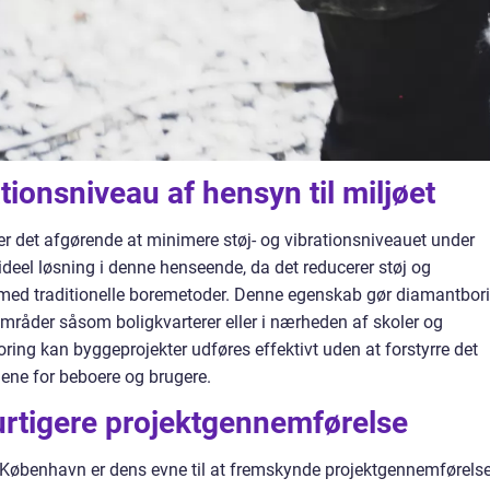
tionsniveau af hensyn til miljøet
r det afgørende at minimere støj- og vibrationsniveauet under
deel løsning i denne henseende, da det reducerer støj og
 med traditionelle boremetoder. Denne egenskab gør diamantbor
områder såsom boligkvarterer eller i nærheden af skoler og
ing kan byggeprojekter udføres effektivt uden at forstyrre det
ene for beboere og brugere.
urtigere projektgennemførelse
 København er dens evne til at fremskynde projektgennemførels