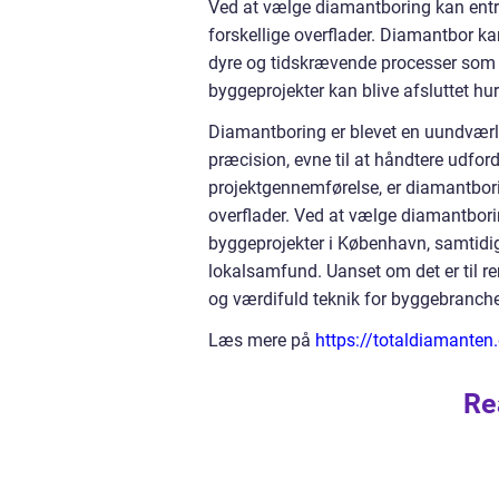
Ved at vælge diamantboring kan entrep
forskellige overflader. Diamantbor k
dyre og tidskrævende processer som m
byggeprojekter kan blive afsluttet hur
Diamantboring er blevet en uundværl
præcision, evne til at håndtere udfor
projektgennemførelse, er diamantborin
overflader. Ved at vælge diamantborin
byggeprojekter i København, samtidig
lokalsamfund. Uanset om det er til re
og værdifuld teknik for byggebranch
Læs mere på
https://totaldiamanten
Re