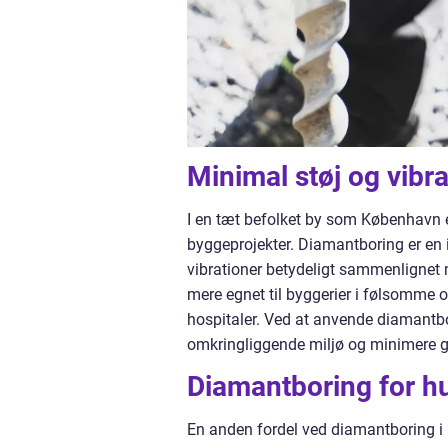
Minimal støj og vibra
I en tæt befolket by som København e
byggeprojekter. Diamantboring er en i
vibrationer betydeligt sammenlignet
mere egnet til byggerier i følsomme 
hospitaler. Ved at anvende diamantbor
omkringliggende miljø og minimere g
Diamantboring for h
En anden fordel ved diamantboring i