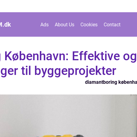
M.
dk
Ads
About Us
Cookies
Contact
 København: Effektive og
ger til byggeprojekter
diamantboring københ