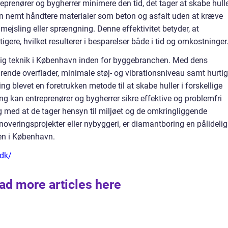
renører og bygherrer minimere den tid, det tager at skabe hulle
an nemt håndtere materialer som beton og asfalt uden at kræve
ejsling eller sprængning. Denne effektivitet betyder, at
tigere, hvilket resulterer i besparelser både i tid og omkostninger
ig teknik i København inden for byggebranchen. Med dens
drende overflader, minimale støj- og vibrationsniveau samt hurti
g blevet en foretrukken metode til at skabe huller i forskellige
g kan entreprenører og bygherrer sikre effektive og problemfri
 med at de tager hensyn til miljøet og de omkringliggende
noveringsprojekter eller nybyggeri, er diamantboring en pålidelig
en i København.
.dk/
ad more articles here