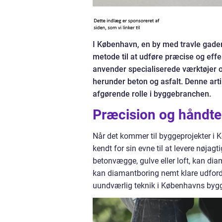
I København, en by med travle gader
metode til at udføre præcise og eff
anvender specialiserede værktøjer og
herunder beton og asfalt. Denne art
afgørende rolle i byggebranchen.
Præcision og håndter
Når det kommer til byggeprojekter i 
kendt for sin evne til at levere nøjag
betonvægge, gulve eller loft, kan di
kan diamantboring nemt klare udfordr
uundværlig teknik i Københavns bygg