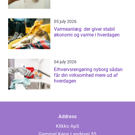
05 july 2026
Varmeanlæg: der giver stabil
økonomi og varme i hverdagen
04 july 2026
Erhvervsrengøring nyborg sådan
får din virksomhed mere ud af
hverdagen
Address