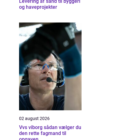
Levering af sand til byggeri
og haveprojekter
02 august 2026
Vvs viborg sådan vælger du
den rette fagmand til
opgaven