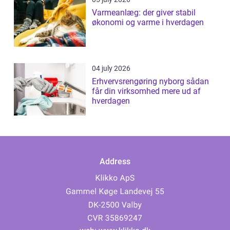
Varmeanlæg: der giver stabil
økonomi og varme i hverdagen
04 july 2026
Erhvervsrengøring nyborg sådan
får din virksomhed mere ud af
hverdagen
Address