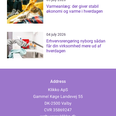
Varmeanlæg: der giver stabil
økonomi og varme i hverdagen
04 july 2026
Erhvervsrengøring nyborg sådan
får din virksomhed mere ud af
hverdagen
Address