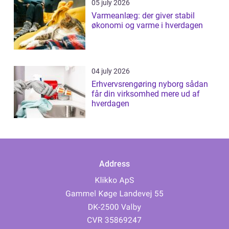
05 july 2026
Varmeanlæg: der giver stabil
økonomi og varme i hverdagen
04 july 2026
Erhvervsrengøring nyborg sådan
får din virksomhed mere ud af
hverdagen
Address