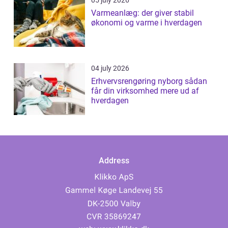
05 july 2026
Varmeanlæg: der giver stabil
økonomi og varme i hverdagen
04 july 2026
Erhvervsrengøring nyborg sådan
får din virksomhed mere ud af
hverdagen
Address