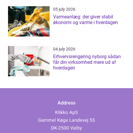
05 july 2026
Varmeanlæg: der giver stabil
økonomi og varme i hverdagen
04 july 2026
Erhvervsrengøring nyborg sådan
får din virksomhed mere ud af
hverdagen
Address