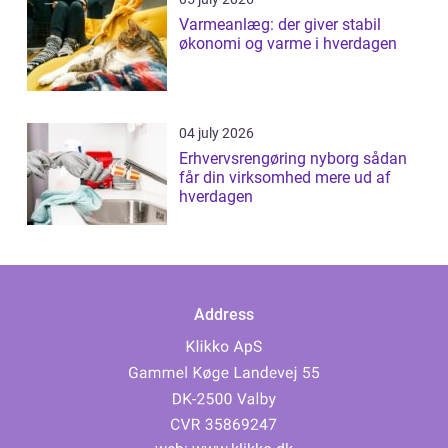
Varmeanlæg: der giver stabil
økonomi og varme i hverdagen
04 july 2026
Erhvervsrengøring nyborg sådan
får din virksomhed mere ud af
hverdagen
Address