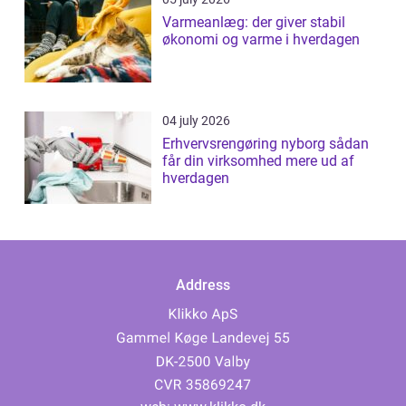
Varmeanlæg: der giver stabil
økonomi og varme i hverdagen
04 july 2026
Erhvervsrengøring nyborg sådan
får din virksomhed mere ud af
hverdagen
Address