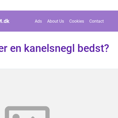
M.
dk
Ads
About Us
Cookies
Contact
r en kanelsnegl bedst?