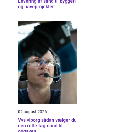
Levering af sand til byggeri
og haveprojekter
02 august 2026
Vvs viborg sådan vælger du
den rette fagmand til
opgaven