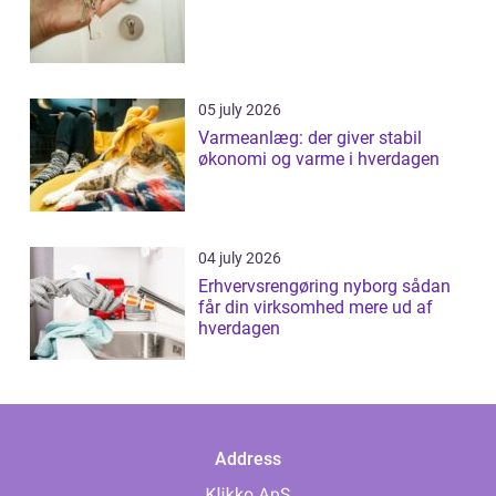
05 july 2026
Varmeanlæg: der giver stabil
økonomi og varme i hverdagen
04 july 2026
Erhvervsrengøring nyborg sådan
får din virksomhed mere ud af
hverdagen
Address