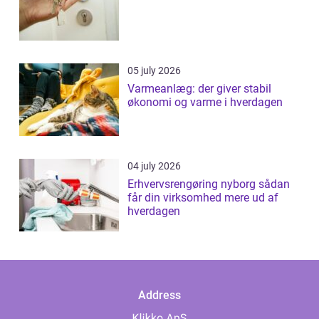
05 july 2026
Varmeanlæg: der giver stabil
økonomi og varme i hverdagen
04 july 2026
Erhvervsrengøring nyborg sådan
får din virksomhed mere ud af
hverdagen
Address