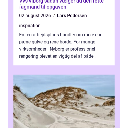
Vvs viborg sådan vælger du den rette
fagmand til opgaven
02 august 2026
Lars Pedersen
inspiration
En ren arbejdsplads handler om mere end
pæne gulve og rene borde. For mange
virksomheder i Nyborg er professionel
rengøring blevet en vigtig del af både
arbejdsmiljø, trivsel og virksomhedens
samlede ...