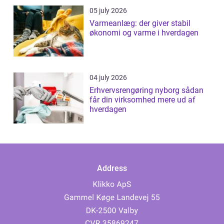
05 july 2026
Varmeanlæg: der giver stabil
økonomi og varme i hverdagen
04 july 2026
Erhvervsrengøring nyborg sådan
får din virksomhed mere ud af
hverdagen
Address