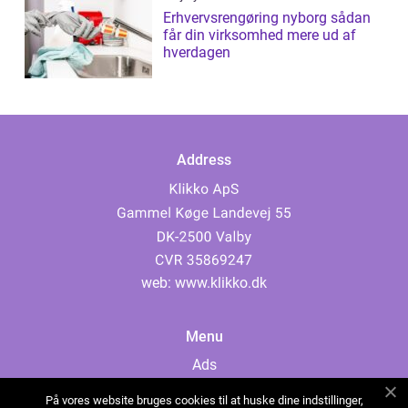
Erhvervsrengøring nyborg sådan
får din virksomhed mere ud af
hverdagen
Address
web:
www.klikko.dk
Menu
Ads
About Us
På vores website bruges cookies til at huske dine indstillinger,