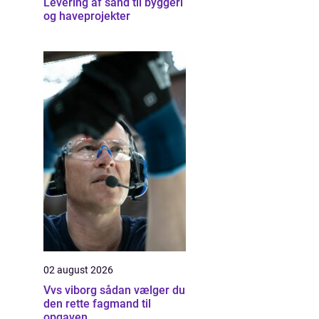
Levering af sand til byggeri
og haveprojekter
02 august 2026
Vvs viborg sådan vælger du
den rette fagmand til
opgaven