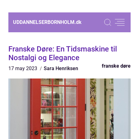
UDDANNELSERBORNHOLM.
dk
Franske Døre: En Tidsmaskine til
Nostalgi og Elegance
franske døre
17 may 2023
Sara Henriksen