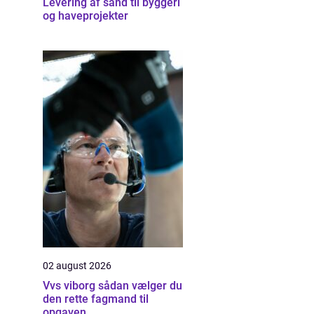
Levering af sand til byggeri
og haveprojekter
02 august 2026
Vvs viborg sådan vælger du
den rette fagmand til
opgaven