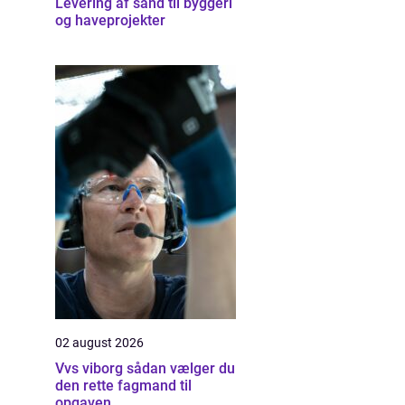
Levering af sand til byggeri
og haveprojekter
02 august 2026
Vvs viborg sådan vælger du
den rette fagmand til
opgaven