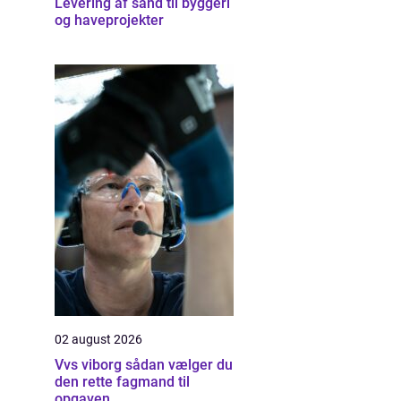
Levering af sand til byggeri
og haveprojekter
02 august 2026
Vvs viborg sådan vælger du
den rette fagmand til
opgaven