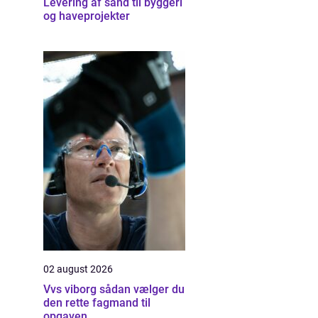
Levering af sand til byggeri
og haveprojekter
02 august 2026
Vvs viborg sådan vælger du
den rette fagmand til
opgaven