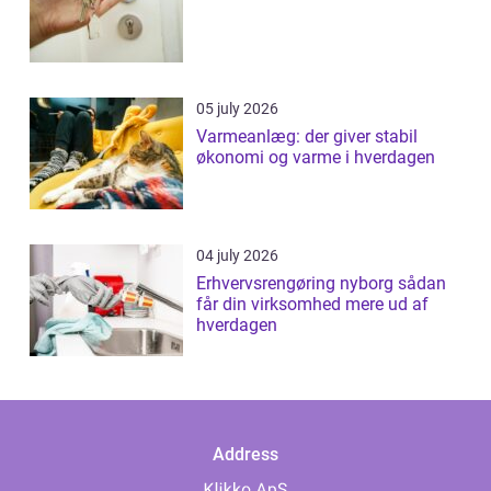
05 july 2026
Varmeanlæg: der giver stabil
økonomi og varme i hverdagen
04 july 2026
Erhvervsrengøring nyborg sådan
får din virksomhed mere ud af
hverdagen
Address