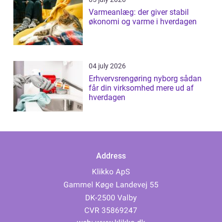
Varmeanlæg: der giver stabil
økonomi og varme i hverdagen
04 july 2026
Erhvervsrengøring nyborg sådan
får din virksomhed mere ud af
hverdagen
Address