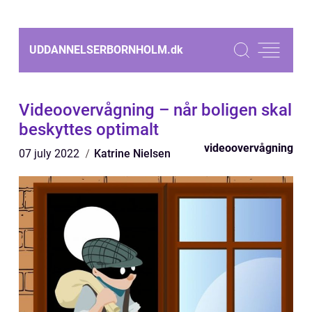
UDDANNELSERBORNHOLM.
dk
Videoovervågning – når boligen skal
beskyttes optimalt
videoovervågning
07 july 2022
Katrine Nielsen