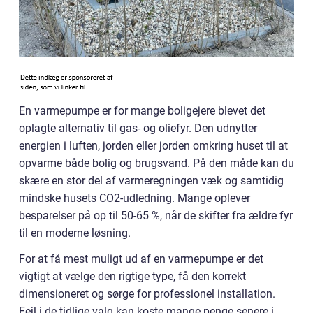
En varmepumpe er for mange boligejere blevet det
oplagte alternativ til gas- og oliefyr. Den udnytter
energien i luften, jorden eller jorden omkring huset til at
opvarme både bolig og brugsvand. På den måde kan du
skære en stor del af varmeregningen væk og samtidig
mindske husets CO2-udledning. Mange oplever
besparelser på op til 50-65 %, når de skifter fra ældre fyr
til en moderne løsning.
For at få mest muligt ud af en varmepumpe er det
vigtigt at vælge den rigtige type, få den korrekt
dimensioneret og sørge for professionel installation.
Fejl i de tidlige valg kan koste mange penge senere i