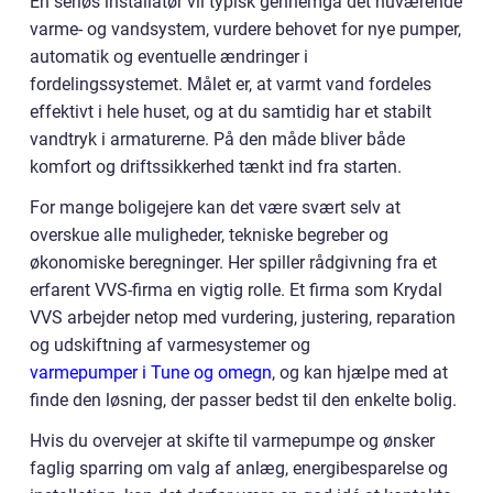
En seriøs installatør vil typisk gennemgå det nuværende
varme- og vandsystem, vurdere behovet for nye pumper,
automatik og eventuelle ændringer i
fordelingssystemet. Målet er, at varmt vand fordeles
effektivt i hele huset, og at du samtidig har et stabilt
vandtryk i armaturerne. På den måde bliver både
komfort og driftssikkerhed tænkt ind fra starten.
For mange boligejere kan det være svært selv at
overskue alle muligheder, tekniske begreber og
økonomiske beregninger. Her spiller rådgivning fra et
erfarent VVS-firma en vigtig rolle. Et firma som Krydal
VVS arbejder netop med vurdering, justering, reparation
og udskiftning af varmesystemer og
varmepumper i Tune og omegn
, og kan hjælpe med at
finde den løsning, der passer bedst til den enkelte bolig.
Hvis du overvejer at skifte til varmepumpe og ønsker
faglig sparring om valg af anlæg, energibesparelse og