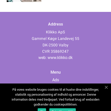
Address
web:
www.klikko.dk
Menu
Ads
About Us
På vores website bruges cookies til at huske dine indstillinger,
Cookies
statistik og personalisering af indhold og annoncer. Denne
information deles med tredjepart. Ved fortsat brug af websiden
Contact
godkender du cookiepolitikken.
Sitemap