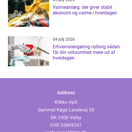
Varmeanlæg: der giver stabil
økonomi og varme i hverdagen
04 july 2026
Erhvervsrengøring nyborg sådan
får din virksomhed mere ud af
hverdagen
Address