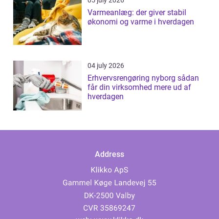
05 july 2026
Varmeanlæg: der giver stabil
økonomi og varme i hverdagen
04 july 2026
Erhvervsrengøring nyborg sådan
får din virksomhed mere ud af
hverdagen
Address