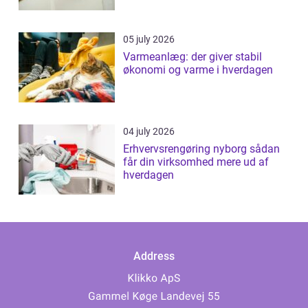
05 july 2026
Varmeanlæg: der giver stabil
økonomi og varme i hverdagen
04 july 2026
Erhvervsrengøring nyborg sådan
får din virksomhed mere ud af
hverdagen
Address