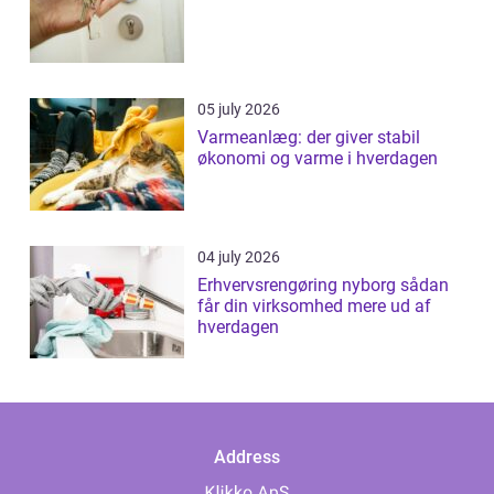
05 july 2026
Varmeanlæg: der giver stabil
økonomi og varme i hverdagen
04 july 2026
Erhvervsrengøring nyborg sådan
får din virksomhed mere ud af
hverdagen
Address