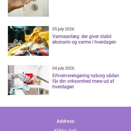
05 july 2026
Varmeanlæg: der giver stabil
økonomi og varme i hverdagen
04 july 2026
Erhvervsrengøring nyborg sådan
får din virksomhed mere ud af
hverdagen
Address