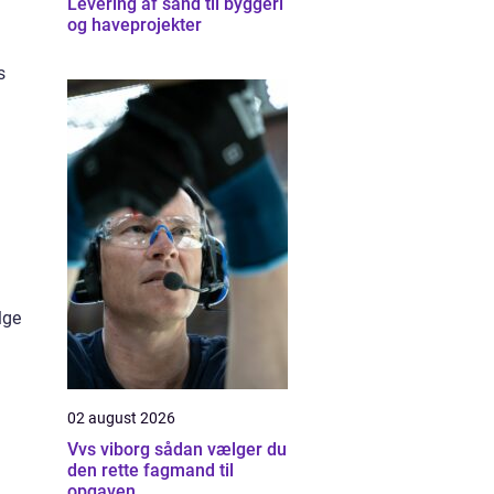
Levering af sand til byggeri
og haveprojekter
s
lge
02 august 2026
Vvs viborg sådan vælger du
den rette fagmand til
opgaven