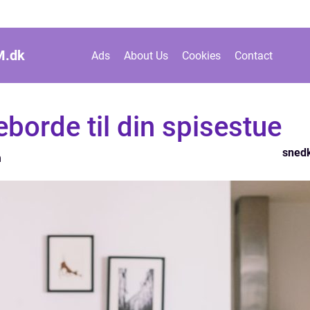
M.
dk
Ads
About Us
Cookies
Contact
orde til din spisestue
sned
n