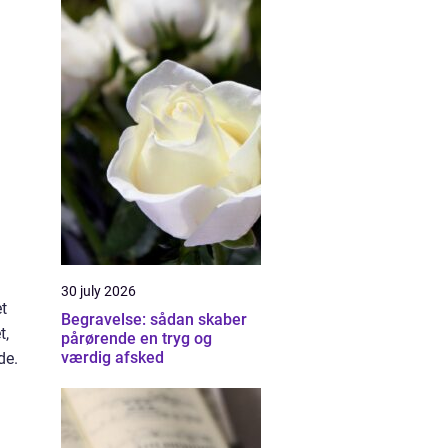
30 july 2026
et
Begravelse: sådan skaber
t,
pårørende en tryg og
værdig afsked
de.