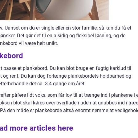
. Uanset om du er single eller en stor familie, så kan du få et
 ønsker. Det gør det til en alsidig og fleksibel løsning, og de
ankebord vil være helt unikt.
nkebord
t passe et plankebord. Du kan blot bruge en fugtig karklud til
nt og rent. Du kan dog forlænge plankebordets holdbarhed og
fterbehandle det ca. 3-4 gange om året.
ter påføre lidt voks, som får lov til at trænge ind i plankerne i 
ksen blot skal køres over overfladen uden at gnubbes ind i træe
e. På den måde er plankeborde altså enormt nemme at vedligehol
ad more articles here