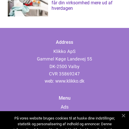
får din virksomhed mere ud af
hverdagen
Address
web:
www.klikko.dk
Menu
Ads
About Us
På vores website bruges cookies til at huske dine indstillinger,
Cookies
statistik og personalisering af indhold og annoncer. Denne