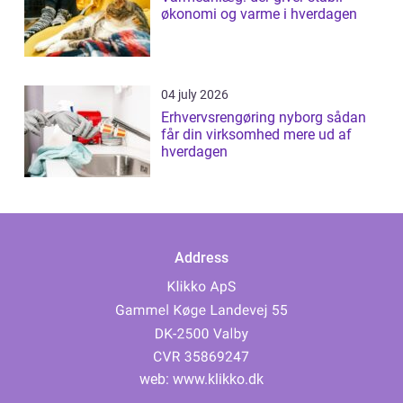
økonomi og varme i hverdagen
04 july 2026
Erhvervsrengøring nyborg sådan
får din virksomhed mere ud af
hverdagen
Address
web:
www.klikko.dk