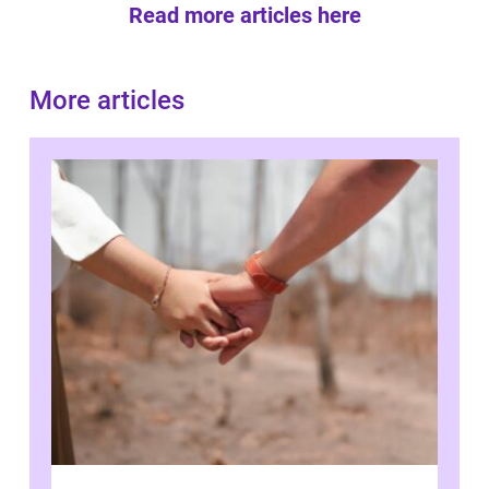
Read more articles here
More articles