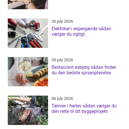
30 july 2026
Elektriker i espergærde sådan
vælger du rigtigt
30 july 2026
Restaurant esbjerg sådan finder
du den bedste spiseoplevelse
06 july 2026
Tømrer i herlev sådan vælger du
den rette til dit byggeprojekt