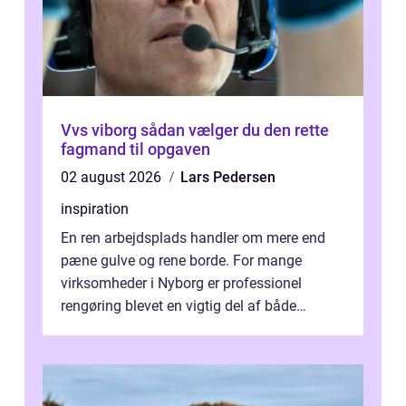
Vvs viborg sådan vælger du den rette
fagmand til opgaven
02 august 2026
Lars Pedersen
inspiration
En ren arbejdsplads handler om mere end
pæne gulve og rene borde. For mange
virksomheder i Nyborg er professionel
rengøring blevet en vigtig del af både
arbejdsmiljø, trivsel og virksomhedens
samlede ...