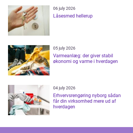
06 july 2026
Låsesmed hellerup
05 july 2026
Varmeanlæg: der giver stabil
økonomi og varme i hverdagen
04 july 2026
Erhvervsrengøring nyborg sådan
får din virksomhed mere ud af
hverdagen