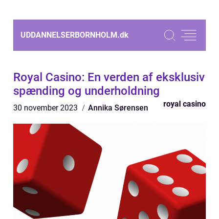
UDDANNELSERBORNHOLM.
dk
Royal Casino: En verden af eksklusiv
spænding og underholdning
royal casino
30 november 2023
Annika Sørensen