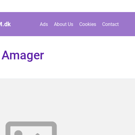
M.
dk
Ads
About Us
Cookies
Contact
g Amager