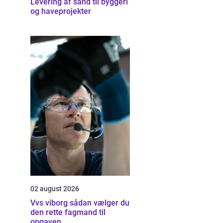
Levering af sand til byggeri
og haveprojekter
02 august 2026
Vvs viborg sådan vælger du
den rette fagmand til
opgaven