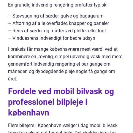
En grundig indvendig rengøring omfatter typisk:
– Støvsugning af sæder, gulve og bagagerum
– Aftørring af alle overflader, knapper og paneler
– Rens af sæder og måtter ved pletter eller lugt
– Vinduesrens indvendigt for bedre udsyn
I praksis får mange københavnere mest værdi ved at
kombinere en jævnlig, simpel udvendig vask med mere
gennemført indvendig rengøring et par gange om
måneden og dybdegående pleje nogle få gange om
året.
Fordele ved mobil bilvask og
professionel bilpleje i
københavn
Flere bilejere i København vælger i dag mobil bilvask
frem for selv at stå for det hele. Det skyldes især tre