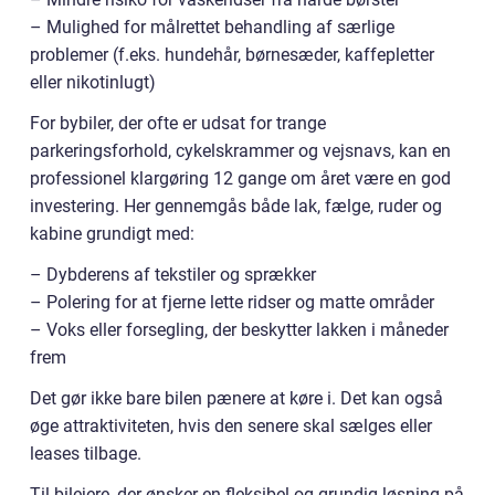
– Mulighed for målrettet behandling af særlige
problemer (f.eks. hundehår, børnesæder, kaffepletter
eller nikotinlugt)
For bybiler, der ofte er udsat for trange
parkeringsforhold, cykelskrammer og vejsnavs, kan en
professionel klargøring 12 gange om året være en god
investering. Her gennemgås både lak, fælge, ruder og
kabine grundigt med:
– Dybderens af tekstiler og sprækker
– Polering for at fjerne lette ridser og matte områder
– Voks eller forsegling, der beskytter lakken i måneder
frem
Det gør ikke bare bilen pænere at køre i. Det kan også
øge attraktiviteten, hvis den senere skal sælges eller
leases tilbage.
Til bilejere, der ønsker en fleksibel og grundig løsning på