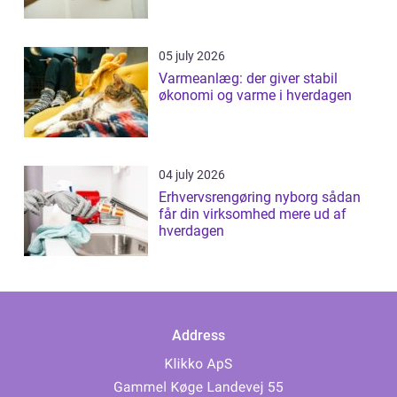
05 july 2026
Varmeanlæg: der giver stabil
økonomi og varme i hverdagen
04 july 2026
Erhvervsrengøring nyborg sådan
får din virksomhed mere ud af
hverdagen
Address