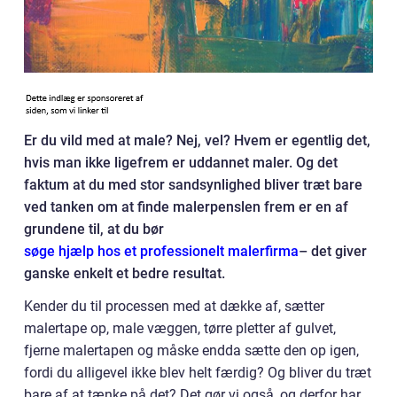
Er du vild med at male? Nej, vel? Hvem er egentlig det,
hvis man ikke ligefrem er uddannet maler. Og det
faktum at du med stor sandsynlighed bliver træt bare
ved tanken om at finde malerpenslen frem er en af
grundene til, at du bør
søge hjælp hos et professionelt malerfirma
– det giver
ganske enkelt et bedre resultat.
Kender du til processen med at dække af, sætter
malertape op, male væggen, tørre pletter af gulvet,
fjerne malertapen og måske endda sætte den op igen,
fordi du alligevel ikke blev helt færdig? Og bliver du træt
bare af at tænke på det? Det gør vi også, og derfor har