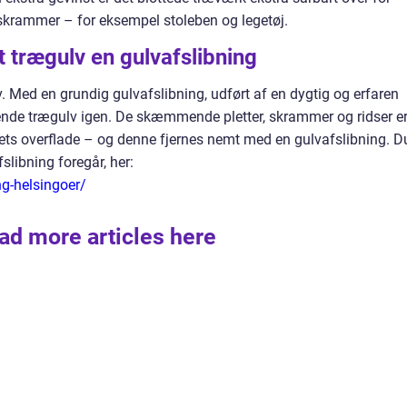
 skrammer – for eksempel stoleben og legetøj.
it trægulv en gulvafslibning
v. Med en grundig gulvafslibning, udført af en dygtig og erfaren
ende trægulv igen. De skæmmende pletter, skrammer og ridser e
ets overflade – og denne fjernes nemt med en gulvafslibning. D
libning foregår, her:
ng-helsingoer/
ad more articles here