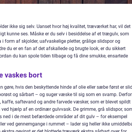
der ikke sig selv. Uanset hvor høj kvalitet, træværket har, vil det
eligt kunne ses. Måske er du selv i besiddelse af et trægulv, som
 form af skjolder, uafvaskelige pletter, grålige slidspor og
e du er en fan af det afskallede og brugte look, er du sikkert
hvordan du kan spole tiden tilbage og få dine smukke, ensartede
ke vaskes bort
n gøre, hvis den beskyttende hinde af olie eller sæbe først er sli
porøst og sårbart – og suger væske til sig som en svamp. Derfor 
n, kaffe, saftevand og andre farvede væsker, som er blevet spildt
s ved hjælp af en ordinær gulvvask. De grimme, grå slidspor, so
s ned i de mest befærdede områder af dit gulv – for eksempel
ller ved gennemgange i rummet – lader sig heller ikke umiddelba
kstra gevinst er det blottede træværk ekstra sårbart over for