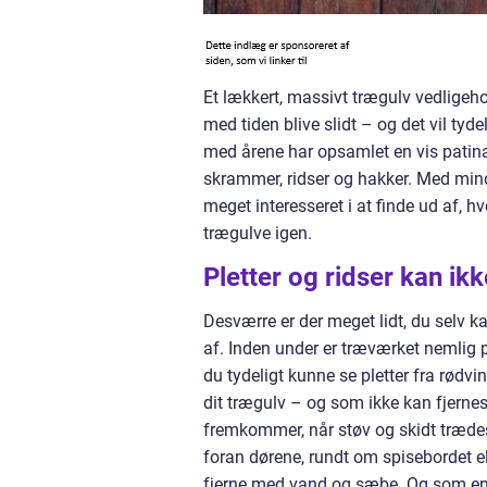
Et lækkert, massivt trægulv vedligehol
med tiden blive slidt – og det vil tyd
med årene har opsamlet en vis patina i
skrammer, ridser og hakker. Med mindr
meget interesseret i at finde ud af, 
trægulve igen.
Pletter og ridser kan ik
Desværre er der meget lidt, du selv ka
af. Inden under er træværket nemlig 
du tydeligt kunne se pletter fra rødvi
dit trægulv – og som ikke kan fjerne
fremkommer, når støv og skidt træde
foran dørene, rundt om spisebordet e
fjerne med vand og sæbe. Og som en e