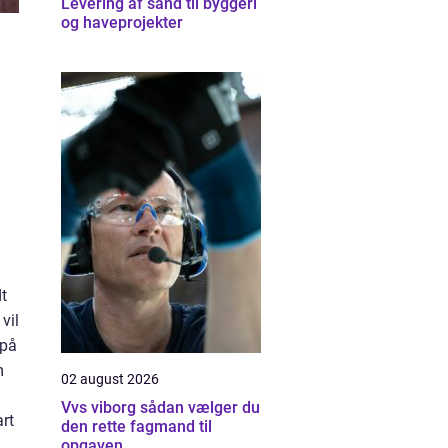
Levering af sand til byggeri
og haveprojekter
dt
vil
 på
m
02 august 2026
Vvs viborg sådan vælger du
rt
den rette fagmand til
opgaven