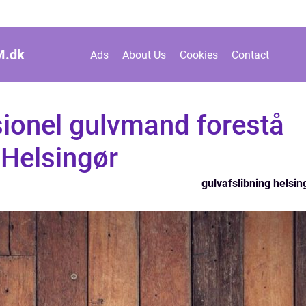
M.
dk
Ads
About Us
Cookies
Contact
sionel gulvmand forestå
 Helsingør
gulvafslibning helsin