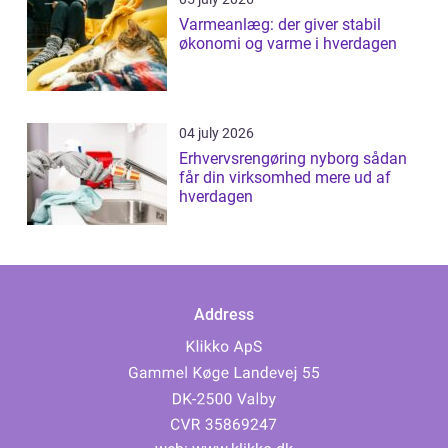
Varmeanlæg: der giver stabil
økonomi og varme i hverdagen
04 july 2026
Erhvervsrengøring nyborg sådan
får din virksomhed mere ud af
hverdagen
Address