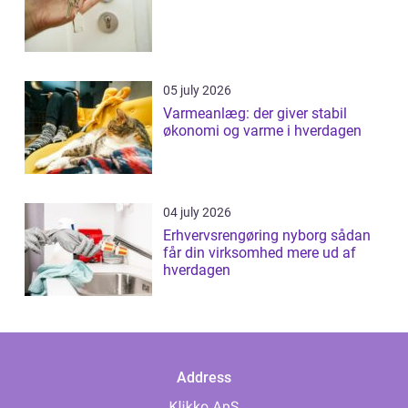
05 july 2026
Varmeanlæg: der giver stabil
økonomi og varme i hverdagen
04 july 2026
Erhvervsrengøring nyborg sådan
får din virksomhed mere ud af
hverdagen
Address