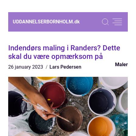
UDDANNELSERBORNHOLM.
dk
Indendørs maling i Randers? Dette
skal du være opmærksom på
Maler
26 january 2023
Lars Pedersen