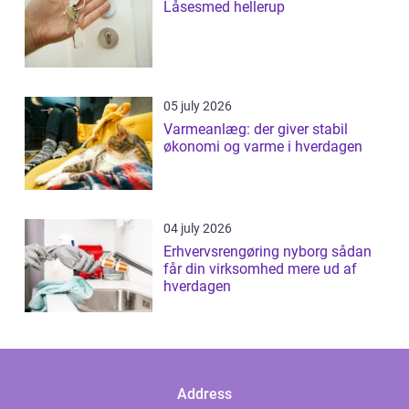
Låsesmed hellerup
05 july 2026
Varmeanlæg: der giver stabil
økonomi og varme i hverdagen
04 july 2026
Erhvervsrengøring nyborg sådan
får din virksomhed mere ud af
hverdagen
Address