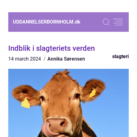
UDDANNELSERBORNHOLM.
dk
Indblik i slagteriets verden
slagteri
14 march 2024
Annika Sørensen