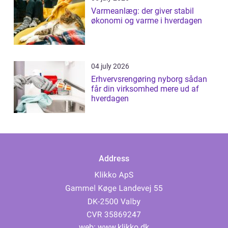
Varmeanlæg: der giver stabil
økonomi og varme i hverdagen
04 july 2026
Erhvervsrengøring nyborg sådan
får din virksomhed mere ud af
hverdagen
Address
web:
www.klikko.dk